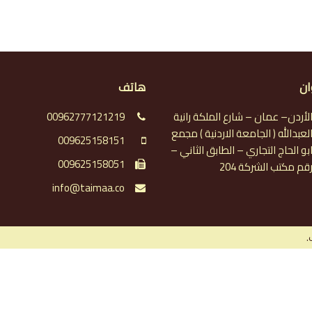
ان
هاتف
لأردن– عمان – شارع الملكة رانية
00962777121219
لعبدالله ( الجامعة الاردنية ) مجمع
009625158151
بو الحاج التجاري – الطابق الثاني –
009625158051
قم مكتب الشركة 204
info@taimaa.co