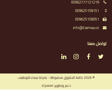
00962777121219
009625158151
009625158051
info@taimaa.co
تواصل معنا
L
I
F
T
i
n
a
w
n
s
c
i
© 2026 كافة الحقوق محفوظة - شركة تيماء للتوظيف.
دعم وتطوير: iCpanel.
k
t
e
t
e
a
b
t
d
g
o
e