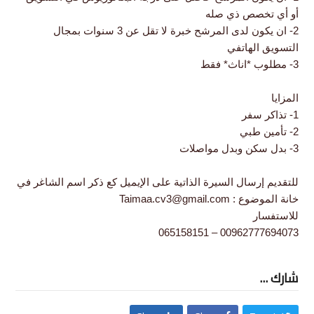
أو أي تخصص ذي صله
2- ان يكون لدى المرشح خبرة لا تقل عن 3 سنوات بمجال
التسويق الهاتفي
3- مطلوب *اناث* فقط
المزايا
1- تذاكر سفر
2- تأمين طبي
3- بدل سكن وبدل مواصلات
للتقديم إرسال السيرة الذاتية على الإيميل كع ذكر اسم الشاغر في
خانة الموضوع :
Taimaa.cv3@gmail.com
للاستفسار
00962777694073 – 065158151
شارك ...