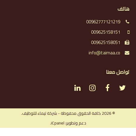
هاتف
00962777121219
009625158151
009625158051
info@taimaa.co
تواصل معنا
L
I
F
T
i
n
a
w
n
s
c
i
© 2026 كافة الحقوق محفوظة - شركة تيماء للتوظيف.
دعم وتطوير: iCpanel.
k
t
e
t