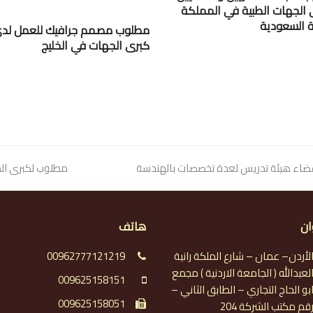
 الجهات الطبية في المملكة
ية السعودية
مطلوب مصمم جرافيك للعمل لد
كبرى الجهات في الخليج
ضاء هيئة تدريس لعدة تخصصات بالهندسة
next
مطلوب لكبرى المستشفيات بال
post:
ان
هاتف
لأردن– عمان – شارع الملكة رانية
00962777121219
لعبدالله ( الجامعة الاردنية ) مجمع
009625158151
بو الحاج التجاري – الطابق الثاني –
009625158051
قم مكتب الشركة 204