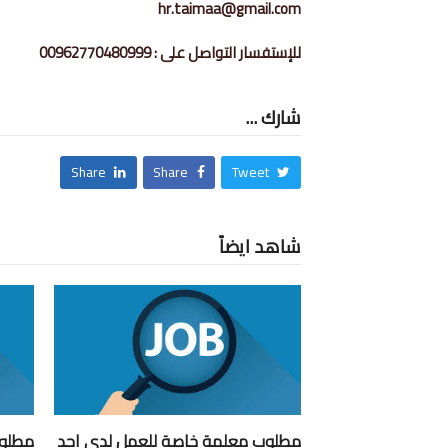
hr.taimaa@gmail.com
للإستفسار التواصل على : 00962770480999
شارك ...
Share
Share
Tweet
شاهد ايضاً
مطلوب معلمة خاصة للعمل لدى احد
مطلوب