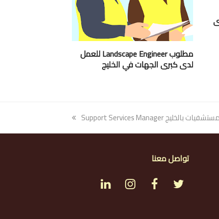
ى
مطلوب Landscape Engineer للعمل
لدى كبرى الجهات في الخليج
خليج Support Services Manager
تواصل معنا
L
I
F
T
i
n
a
w