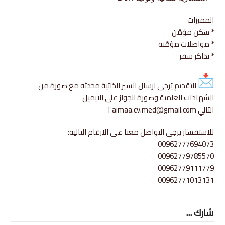
المميزات
* سكن مؤمَّن
* مواصلات مؤمَّنة
* تذاكر سفر
للتقديم يُرجى ارسال السير الذاتية محدثه مع صورة من
الشهادات العلمية وصورة الجواز على الايميل
التالي
Taimaa.cv.med@gmail.com
للاستفسار يرجى التواصل معنا على الارقام التالية:
00962777694073
00962779785570
00962779111779
00962771013131
شارك ...