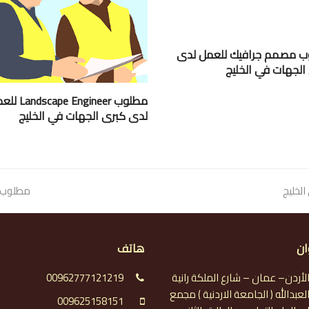
 مصمم جرافيك للعمل لدى
الجهات في الخليج
مطلوب cape Engineer
لدى كبرى الجهات في الخليج
لخليج
next
مطلوب م
post:
ان
هاتف
لأردن– عمان – شارع الملكة رانية
00962777121219
لعبدالله ( الجامعة الاردنية ) مجمع
009625158151