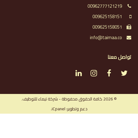
00962777121219
009625158151
009625158051
info@taimaa.co
تواصل معنا
L
I
F
T
i
n
a
w
n
s
c
i
© 2026 كافة الحقوق محفوظة - شركة تيماء للتوظيف.
دعم وتطوير: iCpanel.
k
t
e
t
e
a
b
t