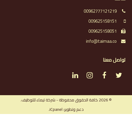
00962777121219
009625158151
009625158051
info@taimaa.co
تواصل معنا
L
I
F
T
i
n
a
w
n
s
c
i
© 2026 كافة الحقوق محفوظة - شركة تيماء للتوظيف.
دعم وتطوير: iCpanel.
k
t
e
t
e
a
b
t