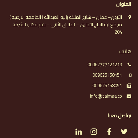
العنوان
الأردن– عمان – شارع الملكة رانية العبدالله ( الجامعة الاردنية )
مجمع ابو الحاج التجاري – الطابق الثاني – رقم مكتب الشركة
204
هاتف
00962777121219
009625158151
009625158051
info@taimaa.co
تواصل معنا
L
I
F
T