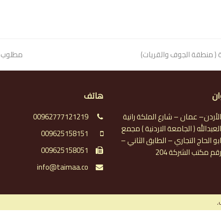
 ( منطقة الجوف والقريات)
next
مطلوب م
post:
ان
هاتف
لأردن– عمان – شارع الملكة رانية
00962777121219
لعبدالله ( الجامعة الاردنية ) مجمع
009625158151
بو الحاج التجاري – الطابق الثاني –
009625158051
قم مكتب الشركة 204
info@taimaa.co