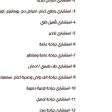
2- استشاري امراض جلدية
3- استشاري باطني (عام ، امراض دم ، روماتيزم ، اورام ، طب اعصاب ، عناية مركزة ، قلب ، غدد صماء ، امراض سكري ، صدرية ، كلى ، امراض معدية ، )
4-استشاري تأهيل طبي
5- استشاري تخدير
6-استشاري جراحة عامة
7-استشاري جراحة عامة ومناظير
8-استشاري طب نفسي / ادمان
9-استشاري جراحة انف واذن وحنجرة (عام ، سمعيات ، تخاطب)
10-استشاري جراحة اوعية دموية
11-استشاري جراحة تجميل
12-استشاري جراحة صدر