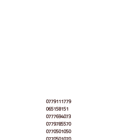
0779111779
065158151
0777694073
0779785570
0770501050
0770501070