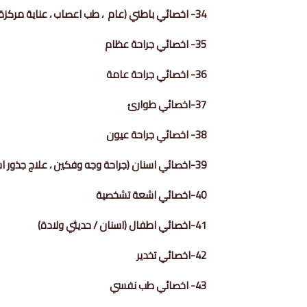
34- اخصائي باطني (عام ، طب اعصاب ، عناية مركزة ، قلب ، غدد صماء ، اورام ، كلى ، امراض دم ، )
35- اخصائي جراحة عظام
36- اخصائي جراحة عامة
37-اخصائي طوارئ
38- اخصائي جراحة عيون
39-اخصائي اسنان (جراحة وجه وفكين ، علاج جذور اسنان)
40-اخصائي اشعة تشخصية
41-اخصائي اطفال (اسنان / حديثي ولادة)
42-اخصائي تخدير
43- اخصائي طب نفسي