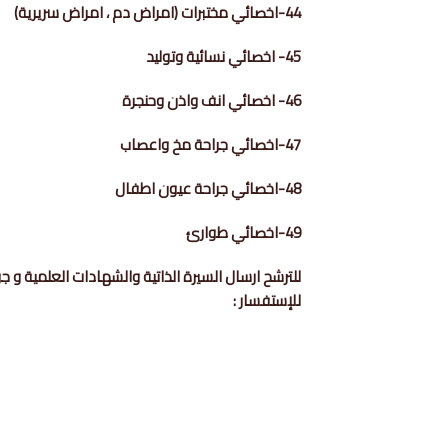
44-اخصائي مختبرات (امراض دم ، امراض سريرية)
45- اخصائي نسائية وتوليد
46- اخصائي انف واذن وحنجرة
47-اخصائي جراحة مخ واعصاب
48-اخصائي جراحة عيون اطفال
49-اخصائي طوارئ
للترشح ارسال السيرة الذاتية والشهادات العلمية و جواز السفر على الإي
للإستفسار :