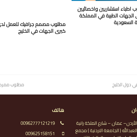
 اطباء استشاريين واخصائيين
 الجهات الطبية في المملكة
ية السعودية
مطلوب مصمم جرافيك للعمل لد
كبرى الجهات في الخليج
ي دول الخليج
next
مطلوب ممرضين
post:
ان
هاتف
لأردن– عمان – شارع الملكة رانية
00962777121219
لعبدالله ( الجامعة الاردنية ) مجمع
009625158151