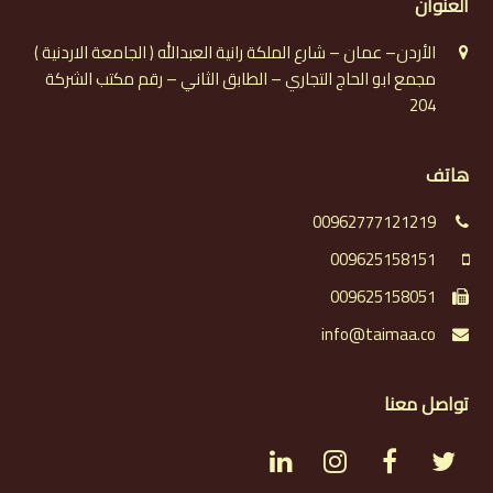
العنوان
الأردن– عمان – شارع الملكة رانية العبدالله ( الجامعة الاردنية )
مجمع ابو الحاج التجاري – الطابق الثاني – رقم مكتب الشركة
204
هاتف
00962777121219
009625158151
009625158051
info@taimaa.co
تواصل معنا
L
I
F
T