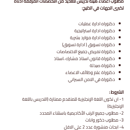
مطلوب اعضاء هيئة تدريس للعديد من التخصصات المرفقة ادناه
لكبرى الجهات في الخليج
:
دكتوراه ادارة عمليات
دكتوراه ادارة استراتيجية
دكتوراه ادارة موارد بشرية
دكتوراه تسويق ( ادارة تسويق)
دكتوراة تمريض جميع الاختصاصات
دكتوراة قانون استاذ مشارك ،استاذ
دكتوراة صيدلة
دكتوراة علم وظائف الاعضاء
دكتوراة في الامن السبراني
الشروط :
1- ان تكون اللغة الإنجليزية للمتقدم ممتازة (التدريس باللغة
الإنجليزية)
2- مطلوب جميع الرتب الأكاديمية باستثناء المحدد
3- مطلوب ذكور واناث
4- ابحاث منشورة عدد 2 على الاقل