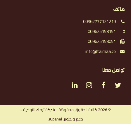
هاتف
00962777121219
009625158151
009625158051
info@taimaa.co
تواصل معنا
L
I
F
T
i
n
a
w
n
s
c
i
© 2026 كافة الحقوق محفوظة - شركة تيماء للتوظيف.
دعم وتطوير: iCpanel.
k
t
e
t