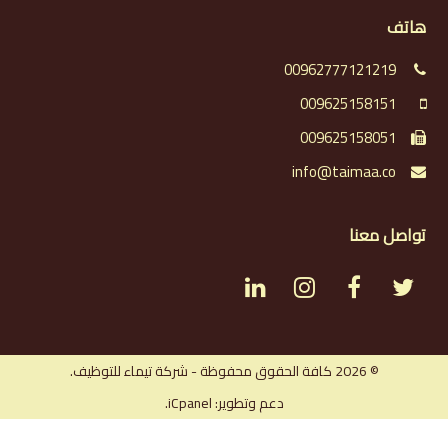
هاتف
00962777121219
009625158151
009625158051
info@taimaa.co
تواصل معنا
L
I
F
T
i
n
a
w
n
s
c
i
© 2026 كافة الحقوق محفوظة - شركة تيماء للتوظيف.
دعم وتطوير: iCpanel.
k
t
e
t