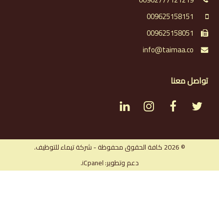
009625158151
009625158051
info@taimaa.co
تواصل معنا
L
I
F
T
i
n
a
w
n
s
c
i
© 2026 كافة الحقوق محفوظة - شركة تيماء للتوظيف.
دعم وتطوير: iCpanel.
k
t
e
t
e
a
b
t
d
g
o
e