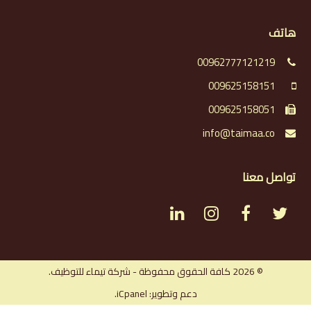
هاتف
00962777121219
009625158151
009625158051
info@taimaa.co
تواصل معنا
L
I
F
T
i
n
a
w
n
s
c
i
© 2026 كافة الحقوق محفوظة - شركة تيماء للتوظيف.
دعم وتطوير: iCpanel.
k
t
e
t