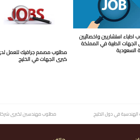
 اطباء استشاريين واخصائيين
 الجهات الطبية في المملكة
ية السعودية
مطلوب مصمم جرافيك للعمل لد
كبرى الجهات في الخليج
لهندسية في دول الخليج
next
مطلوب مهندسين لكبرى شركات ا
post: