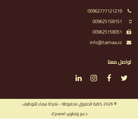
00962777121219
009625158151
009625158051
info@taimaa.co
تواصل معنا
L
I
F
T
i
n
a
w
n
s
c
i
© 2026 كافة الحقوق محفوظة - شركة تيماء للتوظيف.
دعم وتطوير: iCpanel.
k
t
e
t
e
a
b
t