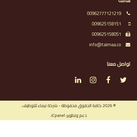
هاتف
00962777121219
009625158151
009625158051
info@taimaa.co
تواصل معنا
L
I
F
T
i
n
a
w
n
s
c
i
© 2026 كافة الحقوق محفوظة - شركة تيماء للتوظيف.
دعم وتطوير: iCpanel.
k
t
e
t
e
a
b
t