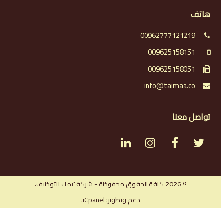
هاتف
00962777121219
009625158151
009625158051
info@taimaa.co
تواصل معنا
L
I
F
T
i
n
a
w
n
s
c
i
© 2026 كافة الحقوق محفوظة - شركة تيماء للتوظيف.
دعم وتطوير: iCpanel.
k
t
e
t