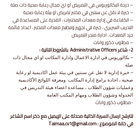
– درجة البكالوريوس في التمريض او اي مجال رعاية صحية ذات صلة
– خبرة لا تقل عن سنتين في مختبر تمريض او بيئة رعاية صحية
– الكفاءة في إدارة معدات المختبرات ، القدرة على المساعدة في
التدريب السريري ، خبرة في تجهيز وتنظيم معدات المختبر ، اعداد قائمة
جرد المعدات ، ادارة متجر التمريض
– مطلوب ذكور واناث
2- شاغر Administrative Officers بالشروط التالية :
– بكالوريوس في ادارة الاعمال وادارة المكاتب او اي مجال ذات
صلة
– خبرة إدارية لا تقل عن سنتين في بيئة عمل اكاديمية او رعاية
صحية ، اجادة برامج إدارة المكاتب ومعرفة اللوائح الأكاديمية
وعمليات شؤون الطلاب ، مساعدة اعضاء هيئة التدريس في
الجدولة وشؤون الطلاب ومهام المكتب العامة
-مطلوب ذكور واناث
للترشح ارسال السيرة الذاتية محدثة على الإيميل مع ذكر اسم الشاغر
في خانة الموضوع : Taimaa.cv1@gmail.com