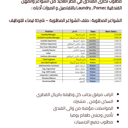
مطلوب لكبرى الفنادق في قطر العديد من الشواغر والمهن
الفندقية Laundry , Pomec
بالتفاصيل و الميزات أدناه :
الشواغر المطلوبة :
ملف الشواغر المطلوبة – شركة تيماء للتوظيف
الراتب مرفق بجانب كل وظيفة بالريال القطري
السكن مؤمن , مشترك
المواصلات مؤمنة من والى الفندق
تأمين وجبتين طعام يوميا
مطلوب جميع الجنسيات