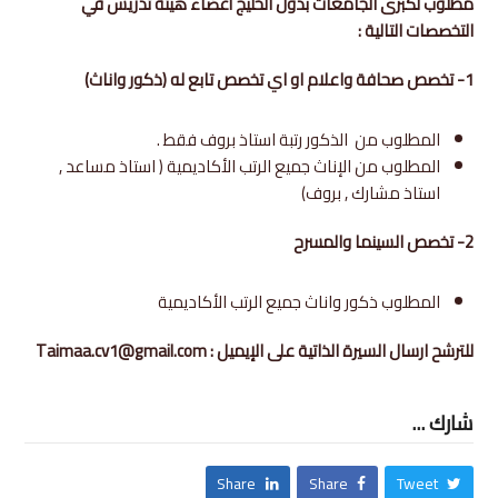
مطلوب لكبرى الجامعات بدول الخليج أعضاء هيئة تدريس في
التخصصات التالية :
1- تخصص صحافة واعلام او اي تخصص تابع له (ذكور واناث)
المطلوب من الذكور رتبة استاذ بروف فقط .
المطلوب من الإناث جميع الرتب الأكاديمية ( استاذ مساعد ,
استاذ مشارك , بروف)
2- تخصص السينما والمسرح
المطلوب ذكور واناث جميع الرتب الأكاديمية
للترشح ارسال السيرة الذاتية على الإيميل : Taimaa.cv1@gmail.com
شارك ...
Share
Share
Tweet