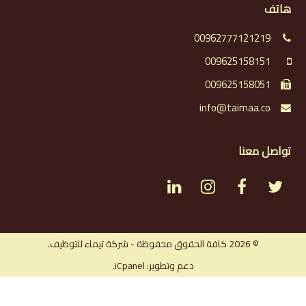
هاتف
00962777121219
009625158151
009625158051
info@taimaa.co
تواصل معنا
L
I
F
T
i
n
a
w
n
s
c
i
© 2026 كافة الحقوق محفوظة - شركة تيماء للتوظيف.
دعم وتطوير: iCpanel.
k
t
e
t