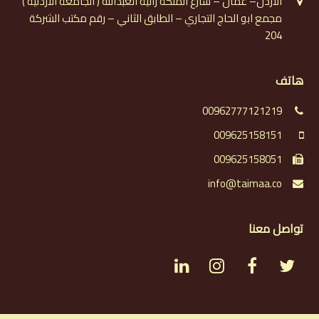
الأردن– عمان – شارع الملكة رانية العبدالله ( الجامعة الاردنية )
مجمع ابو الحاج التجاري – الطابق الثاني – رقم مكتب الشركة
204
هاتف
00962777121219
009625158151
009625158051
info@taimaa.co
تواصل معنا
L
I
F
T
i
n
a
w