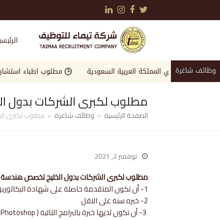
LinkedIn
Instagram
Facebook
Twitter
الرئيسي
وظائف شاغرة
مرموقة في المملكة العربية السعودية
مطلوب اطباء استشاريين واخ
مطلوب لكبرى الشركات بدول ال
الصفحة الرئيسية
»
وظائف شاغرة
»
مطلوب لكبرى الش
نوفمبر 2, 2021
مطلوب لكبرى الشركات بدول الخليج تخصص هندسة معما
1- أن تكون المتقدمة حاصلة على شهادة البكالوريوس .
2- خبره سنة على الاقل
3- أن تكون لديها خبرة بالبرامج التالية ( 3d max , revit , autocad , Photoshop )