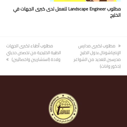
مطلوب Landscape Engineer للعمل لدى كبرى الجهات في
الخليج
previous
مطلوب لكبرى مدارس
next
مطلوب أطباء لكبرى الجهات
post:
الإنترناشونال بدول الخليج
post:
الطبية الخليجية من تخصص حديثي
مدرسين للعديد من الشواغر
ولادة (استشاريين واخصائيين)
(ذكور واناث)