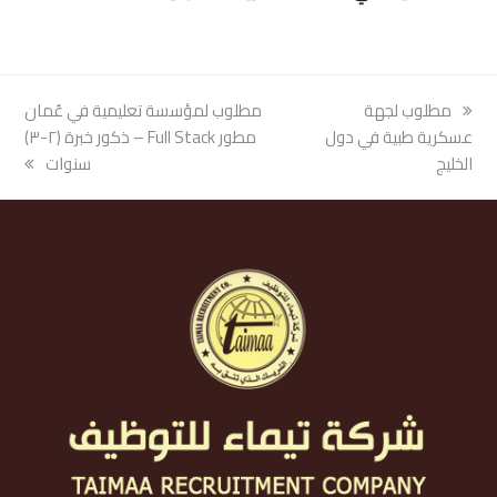
previous
مطلوب لجهة
next
مطلوب لمؤسسة تعليمية في عُمان
post:
عسكرية طبية في دول
post:
مطور Full Stack – ذكور خبرة (٢-٣)
الخليج
سنوات