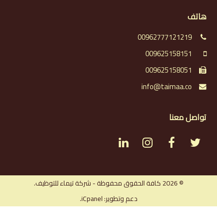
هاتف
00962777121219
009625158151
009625158051
info@taimaa.co
تواصل معنا
L
I
F
T
i
n
a
w
n
s
c
i
© 2026 كافة الحقوق محفوظة - شركة تيماء للتوظيف.
دعم وتطوير: iCpanel.
k
t
e
t