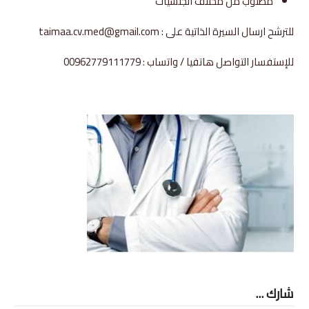
مطلوب من مختلف الجنسيات
للترشح ارسال السيرة الذاتية على : taimaa.cv.med@gmail.com
للإستفسار التواصل هاتفيا / واتساب : 00962779111779
شارك ...