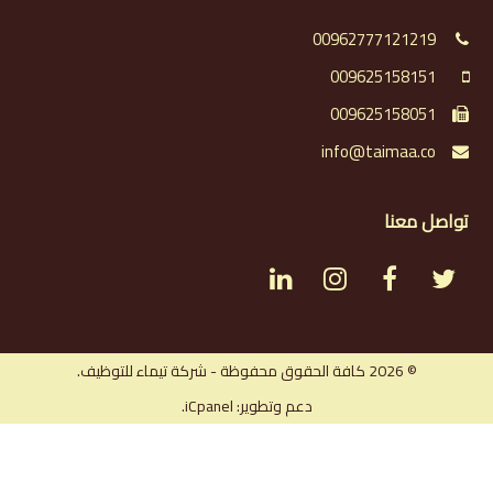
00962777121219
009625158151
009625158051
info@taimaa.co
تواصل معنا
L
I
F
T
i
n
a
w
n
s
c
i
© 2026 كافة الحقوق محفوظة - شركة تيماء للتوظيف.
دعم وتطوير: iCpanel.
k
t
e
t
e
a
b
t