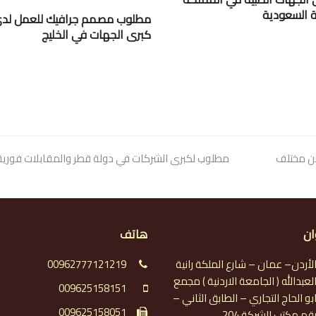
ية السعودية
مطلوب مصمم جرافيك للعمل لد
كبرى الجهات في الخليج
من مختلف
next
مطلوب لكبرى الشركات في دولة قطر والمقابلات فوري
post:
ان
هاتف
لأردن– عمان – شارع الملكة رانية
00962777121219
لعبدالله ( الجامعة الاردنية ) مجمع
009625158151
بو الحاج التجاري – الطابق الثاني –
009625158051
قم مكتب الشركة 204