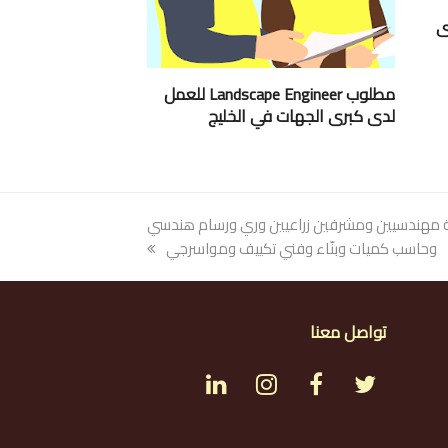
ى
مطلوب Landscape Engineer للعمل
لدى كبرى الجهات في الخليج
ة مهندسيين ومشرفين زراعيين وري ورسام هندسي
وحاسب كميات وبنّاء وفني تكييف ومواسرجي
تواصل معنا
L
I
F
T
i
n
a
w