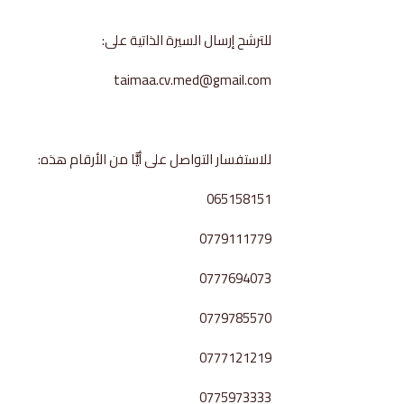
للترشح إرسال السيرة الذاتية على:
taimaa.cv.med@gmail.com
للاستفسار التواصل على أيًّا من الأرقام هذه:
065158151
0779111779
0777694073
0779785570
0777121219
0775973333