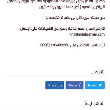
مطلوب للعمل لدى وزارة الصحة السعودية للمناطق (تبوك , الدمام ,
الرياض , القصيم ) أطباء استشاريين واخصائيين
من حملة البورد الأردني لكفاة التخصصات
للترشح ارسال السير الذاتية وصور عن الشهادات على الإيميل :
hr.taimaa@gmail.com
للإستفسار التواصل على : 00962770480999
شارك ...
Share
Share
Tweet
شاهد ايضاً