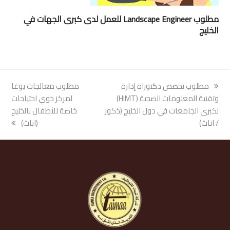
مطلوب Landscape Engineer للعمل لدى كبرى الجهات في
الخليج
previous
مطلوب تخصص دكتوراة إدارة
next
مطلوب معالجات يوغا
post:
وتقنية المعلومات الصحية (HIMT)
post:
لمركز ذوي احتياجات
لكبرى الجامعات في دول الخليج (ذكور
خاصة للأطفال بالخليج
/ اناث)
(اناث)