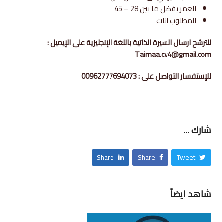
العمر يفضل ما بين 28 – 45
المطلوب اناث
للترشح ارسال السيرة الذاتية باللغة الإنجليزية على الإيميل :
Taimaa.cv4@gmail.com
للإستفسار التواصل على : 00962777694073
شارك ...
Share
Share
Tweet
شاهد ايضاً