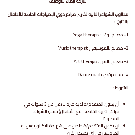
شركة تيماء للتوظيف
مطلوب الشواغر التالية لكبرى مراكز ذوي الإحتياجات الخاصة للأطفال
بالخليج :
1- معالج يوغا Yoga therapist
2- معالج بالموسيقى Music therapist
3- معالج بالفن Art therapist
4- مدرب رقص Dance coach
الشروط :
أن يكون المتقدم/ة لديه خبرة لا تقل عن 3 سنوات في
مراكز التربية الخاصة ( مع الأطفال) حسب الشواغر
المطلوبة
ان يكون المتقدم/ة حاصل على شهادة البكالوريوس او
الماجستير في اي تخصص كان