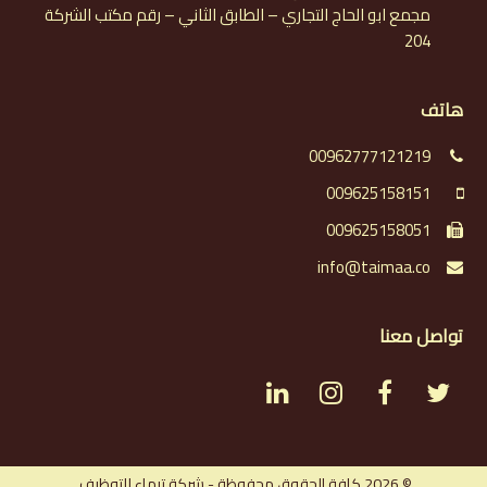
مجمع ابو الحاج التجاري – الطابق الثاني – رقم مكتب الشركة
204
هاتف
00962777121219
009625158151
009625158051
info@taimaa.co
تواصل معنا
L
I
F
T
i
n
a
w
© 2026 كافة الحقوق محفوظة - شركة تيماء للتوظيف.