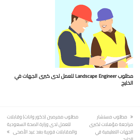
مطلوب Landscape Engineer للعمل لدى كبرى الجهات في
الخليج
previous
مطلوب مستشار
next
مطلوب ممرضين (ذكور واناث) وقابلات
post:
مراجعة مؤهلات لكبرى
post:
للعمل لدى وزارة الصحة السعودية
الجهات التعليمية في
والمقابلات فورية بعد عيد الأضحى
الخليج