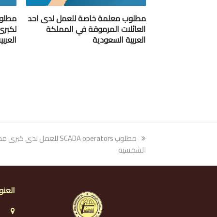
مطلوب معلمة خاصة للعمل لدى احد
مطلوب
العائلات المرموقة في المملكة
لكبرى
العربية السعودية
العرب
previous
مطلوب SCADA operators للعمل لدى
post:
الشمسية
العنو
ا