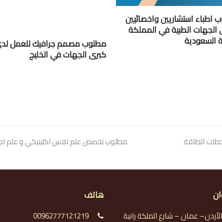
 اطباء استشاريين واخصائيين
 الجهات الطبية في المملكة
ية السعودية
مطلوب مصمم جرافيك للعمل لد
كبرى الجهات في الخليج
 كبرى محطات الطاقة
next
مطلوب تخصص علم نفس اكلينيكي و علم اج
post:
ان
هاتف
لأردن– عمان – شارع الملكة رانية
00962777121219