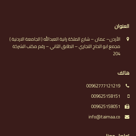
العنوان
الأردن– عمان – شارع الملكة رانية العبدالله ( الجامعة الاردنية )
مجمع ابو الحاج التجاري – الطابق الثاني – رقم مكتب الشركة
204
هاتف
00962777121219
009625158151
009625158051
info@taimaa.co
تواصل معنا