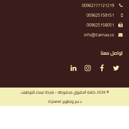
00962777121219
009625158151
009625158051
info@taimaa.co
تواصل معنا
L
I
F
T
i
n
a
w
n
s
c
i
© 2026 كافة الحقوق محفوظة - شركة تيماء للتوظيف.
دعم وتطوير: iCpanel.
k
t
e
t
e
a
b
t