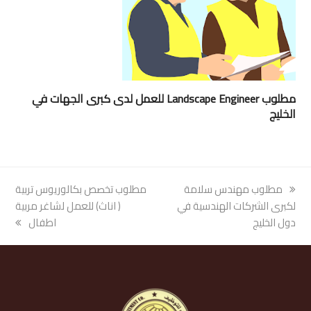
مطلوب Landscape Engineer للعمل لدى كبرى الجهات في
الخليج
previous
مطلوب مهندس سلامة
next
مطلوب تخصص بكالوريوس تربية
post:
لكبرى الشركات الهندسية في
post:
( اناث) للعمل لشاغر مربية
دول الخليج
اطفال