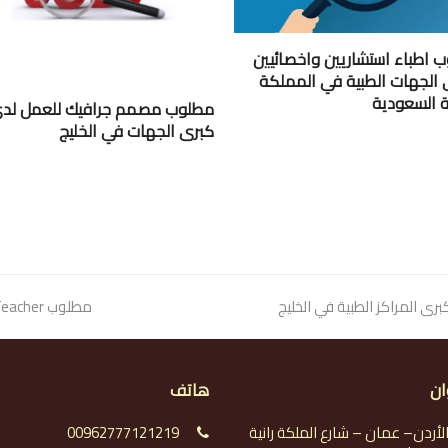
 اطباء استشاريين واخصائيين
 الجهات الطبية في المملكة
ية السعودية
مطلوب مصمم جرافيك للعمل لد
كبرى الجهات في الخليج
المراكز الطبية في الخليج
next
مطلوب Shadow Teacher للعمل لدى عائلة مرموقة في الخليج
post:
ان
هاتف
لأردن– عمان – شارع الملكة رانية
00962777121219