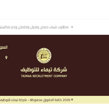
previous
مطلوب شيف حمص وفول وفلافل وخبز مناقيش وخ
post:
العنو
ا
ا
ا
ر
© 2026 كافة الحقوق محفوظة - شركة تيماء للتوظيف.