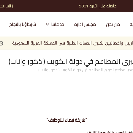
حاصلة على الأيزو 9001 ( الشريك الذي تثق به )
ة
من نحن
مجلس ادارة
خدماتنا
شركاؤنا بالنجاح
خصائيين لكبرى الجهات الطبية في المملكة العربية السعودية
مطلو
 المطاعم في دولة الكويت ( ذكور واناث)
ر مطعم لكبرى المطاعم في دولة الكويت ( ذكور واناث)
“شركة تيماء للتوظيف”