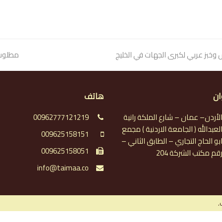
بز عربي لكبرى الجهات في الخليج
next
مطلوب 
post:
ان
هاتف
لأردن– عمان – شارع الملكة رانية
00962777121219
لعبدالله ( الجامعة الاردنية ) مجمع
009625158151
بو الحاج التجاري – الطابق الثاني –
009625158051
قم مكتب الشركة 204
info@taimaa.co