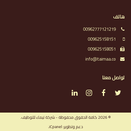
هاتف
00962777121219
009625158151
009625158051
info@taimaa.co
تواصل معنا
L
I
F
T
i
n
a
w
n
s
c
i
© 2026 كافة الحقوق محفوظة - شركة تيماء للتوظيف.
دعم وتطوير: iCpanel.