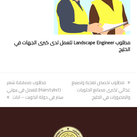
مطلوب Landscape Engineer للعمل لدى كبرى الجهات في
الخليج
previous
مطلوب تخصص تغذية وتصنيع
next
مطلوب مصففة شعر
post:
غذائي لكبرى مصانع الحلويات
post:
(Hairstylist) للعمل في بيوتي
والمخبوزات في الخليج
سنتر في دولة الكويت – اناث