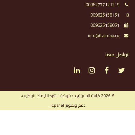
00962777121219
009625158151
009625158051
info@taimaa.co
تواصل معنا
L
I
F
T
i
n
a
w
n
s
c
i
© 2026 كافة الحقوق محفوظة - شركة تيماء للتوظيف.
دعم وتطوير: iCpanel.
k
t
e
t
e
a
b
t