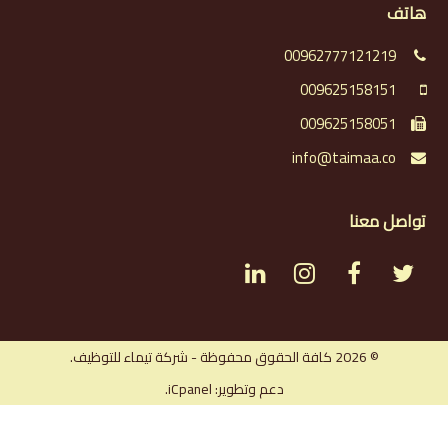
هاتف
00962777121219
009625158151
009625158051
info@taimaa.co
تواصل معنا
L
I
F
T
i
n
a
w
n
s
c
i
© 2026 كافة الحقوق محفوظة - شركة تيماء للتوظيف.
دعم وتطوير: iCpanel.
k
t
e
t