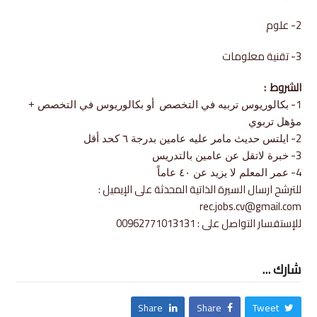
2- علوم
3- تقنية معلومات
الشروط
:
1-
بكالوريوس تربيه في التخصص
أو بكالوريوس في التخصص +
مؤهل تربوي
2-
ايلتس حديث مامر عليه عامين بدرجة ٦ كحد أقل
3-
خبرة لاتقل عن عامين بالتدريس
4-
عمر المعلم لا يزيد عن ٤٠ عاماً
للترشح ارسال السيرة الذاتية المحدثة على الإيميل :
rec.jobs.cv@gmail.com
للإستفسار التواصل على : 00962771013131
شارك ...
Share
Share
Tweet