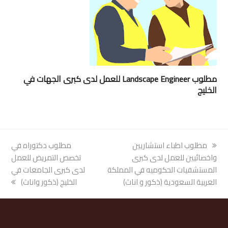
مطلوب Landscape Engineer للعمل لدى كبرى الجهات في
الخليج
previous
مطلوب اطباء استشاريين
next
مطلوب دكتوراه في
post:
واخصائيين للعمل لدى كبرى
post:
تخصص التمريض للعمل
المستشفيات الحكوميه في المملكة
لدى كبرى الجامعات في
العربية السعودية (ذكور و اناث)
الخليج (ذكور واناث)