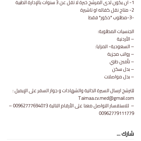
1- ان يكون لدى المرشح خبرة لا تقل عن 3 سنوات بالإدارة الطبية
2- متاح نقل كفاله او تاشيرة
-3-مطلوب *ذكور* فقط
الجنسيات المطلوبة:
– الأردنية
– السعودية- المزايا:
– رواتب مجزية
– تأمين طبي
– بدل سكن
– بدل مواصلات
للترشح ارسال السيرة الذاتية والشهادات و جواز السفر على الإيميل :
Taimaa.cv.med@gmail.com
– للاستفسار التواصل معنا على الأرقام التالية 00962777694073 –
00962779111779
شارك ...