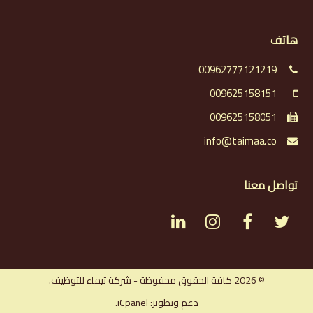
هاتف
00962777121219
009625158151
009625158051
info@taimaa.co
تواصل معنا
L
I
F
T
i
n
a
w
n
s
c
i
© 2026 كافة الحقوق محفوظة - شركة تيماء للتوظيف.
دعم وتطوير: iCpanel.