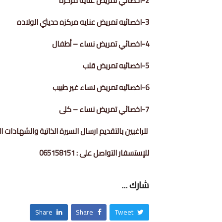
2-اخصائي تمريض عناية مركزة
3-اخصائيه تمريض عنايه مركزه حديثي الولاده
4-اخصائي تمريض نساء – أطفال
5-اخصائيه تمريض قلب
6-اخصائيه تمريض نساء غير طبيب
7-اخصائي تمريض نساء – كلى
للراغبين بالتقديم ارسال السيرة الذاتية والشهادات ا
للإستسفار التواصل على : 065158151
شارك ...
Share
Share
Tweet