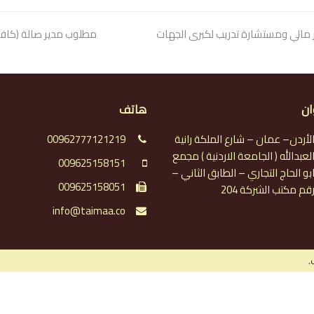
 مالي ومستشارة تدريب لكبرى الجهات
next
مطلوب مدير صالة (كافي
post:
ان
هاتف
لأردن– عمان – شارع الملكة رانية
00962777121219
لعبدالله ( الجامعة الاردنية ) مجمع
009625158151
بو الحاج التجاري – الطابق الثاني –
009625158051
قم مكتب الشركة 204
info@taimaa.co