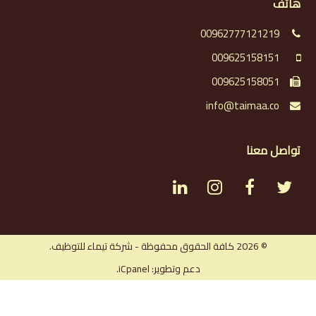
هاتف
00962777121219
009625158151
009625158051
info@taimaa.co
تواصل معنا
L
I
F
T
i
n
a
w
n
s
c
i
© 2026 كافة الحقوق محفوظة - شركة تيماء للتوظيف.
دعم وتطوير: iCpanel.
k
t
e
t
e
a
b
t