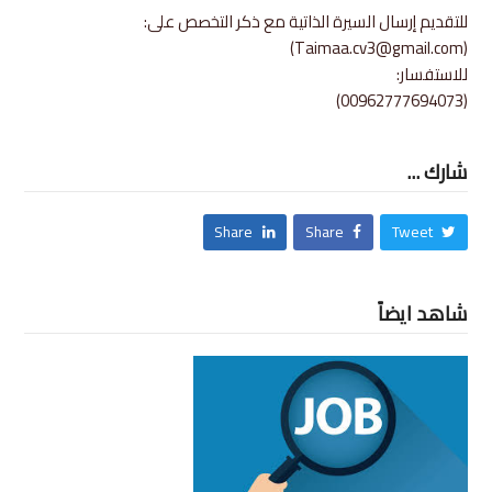
للتقديم إرسال السيرة الذاتية مع ذكر التخصص على:
)
Taimaa.cv3@gmail.com
(
للاستفسار:
(00962777694073)
شارك ...
Share
Share
Tweet
شاهد ايضاً