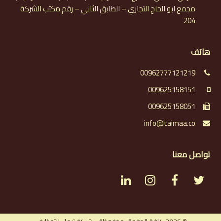
مجمع ابو الحاج التجاري – الطابق الثاني – رقم مكتب الشركة
204
هاتف
00962777121219
009625158151
009625158051
info@taimaa.co
تواصل معنا
L
I
F
T
i
n
a
w