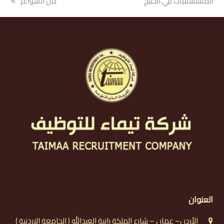
المستشفيات في الخليج
من الشواغر
العنوان
الأردن– عمان – شارع الملكة رانية العبدالله ( الجامعة الاردنية )