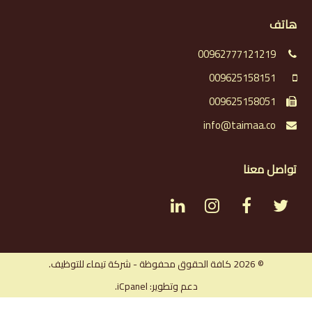
هاتف
00962777121219
009625158151
009625158051
info@taimaa.co
تواصل معنا
L
I
F
T
i
n
a
w
n
s
c
i
© 2026 كافة الحقوق محفوظة - شركة تيماء للتوظيف.
دعم وتطوير: iCpanel.
k
t
e
t