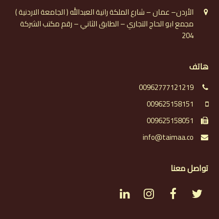
الأردن– عمان – شارع الملكة رانية العبدالله ( الجامعة الاردنية )
مجمع ابو الحاج التجاري – الطابق الثاني – رقم مكتب الشركة
204
هاتف
00962777121219
009625158151
009625158051
info@taimaa.co
تواصل معنا
L
I
F
T
i
n
a
w